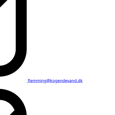
flemming@kogendevand.dk