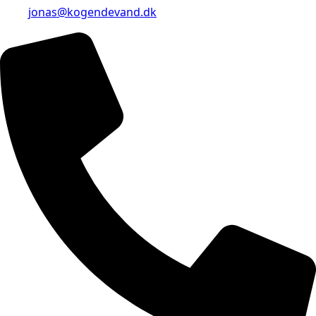
jonas@kogendevand.dk