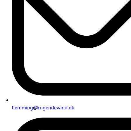
flemming@kogendevand.dk